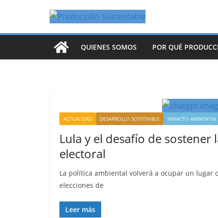
Saltar
al
contenido
QUIENES SOMOS
POR QUÉ PRODUCC
ACTUALIDAD
DESARROLLO SOSTENIBLE
IMPACTO AMBIENTAL
Lula y el desafío de sostener
electoral
La política ambiental volverá a ocupar un lugar c
elecciones de
Leer más